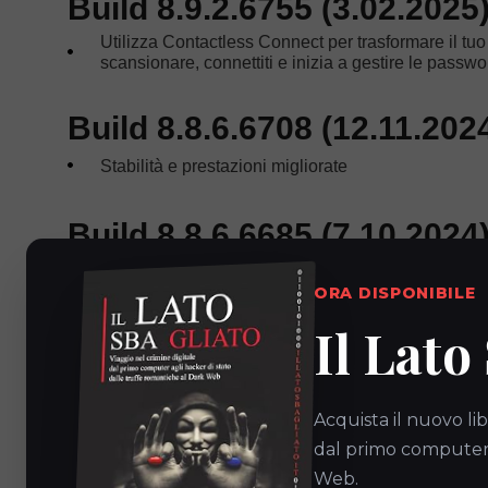
Build 8.9.2.6755 (3.02.2025
Utilizza Contactless Connect per trasformare il tu
scansionare, connettiti e inizia a gestire le passwor
Build 8.8.6.6708 (12.11.202
Stabilità e prestazioni migliorate
Build 8.8.6.6685 (7.10.2024
Stabilità e prestazioni migliorate
ORA DISPONIBILE
Il Lato
Build 8.8.6.6620 (10.06.202
Stabilità e prestazioni migliorate
Acquista il nuovo lib
Build 8.8.5.6593 (5.05.2024
dal primo computer a
Web.
Stabilità e prestazioni migliorate