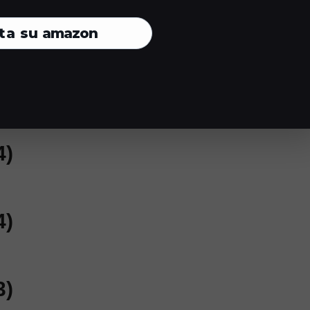
ta su
amazon
)
 e applicazioni
4)
4)
3)