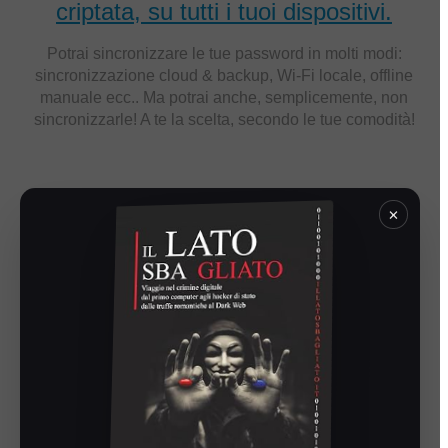
criptata, su tutti i tuoi dispositivi.
Potrai sincronizzare le tue password in molti modi:
sincronizzazione cloud & backup, Wi-Fi locale, offline
manuale ecc.. Ma potrai anche, semplicemente, non
sincronizzarle! A te la scelta, secondo le tue comodità!
×
Condividi in modo sicuro le tue
password e i tuoi dati di accesso con
persone di fiducia.
Consenti, gestisci o rimuovi l’accesso ai tuoi account