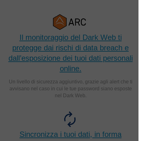
Il monitoraggio del Dark Web ti
protegge dai rischi di data breach e
dall’esposizione dei tuoi dati personali
online.
Un livello di sicurezza aggiuntivo, grazie agli alert che ti
avvisano nel caso in cui le tue password siano esposte
nel Dark Web.
Sincronizza i tuoi dati, in forma