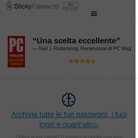
“Una scelta eccellente”
— Neil J. Rubenking, Recensione di PC Mag
Archivia tutte le tue password, i tuoi
login e quant’altro.
Libera la tua mente! Ti basterà ricordare una sola