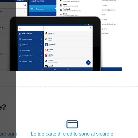
e?
ure ogni
Le tue carte di credito sono al sicuro e