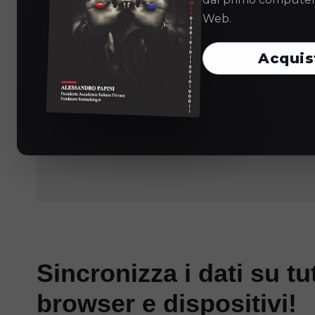
Android 5.0 or hig
Web.
Acquis
iOS 9.x or higher
Sincronizza i dati su tut
browser e dispositivi!