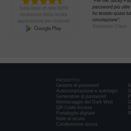
“Per me Sticky Pas
password più utile
Sulla base di oltre 8200
ho testato quasi tutt
recensioni della nostra
circolazione”.
applicazione per Android.
Sebastian Claus
PRODOTTO
P
Gestore di password
A
Autocompilazione e autologin
S
Generatore di password
P
Monitoraggio del Dark Web
G
QR-Code Access
S
Portafoglio digitale
R
Note al sicuro
Condivisione sicura