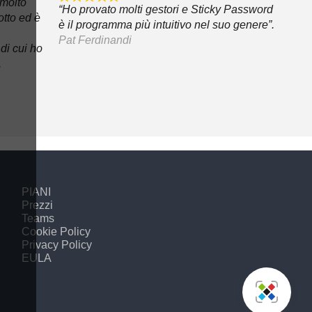
 molto
“Ho provato molti gestori e Sticky Password
otto ed è
è il programma più intuitivo nel suo genere”.
Pat Ferdinandi
di cui ho
.
PIANI
Prezzi
Teams
Cookie Policy
Privacy Policy
EULA