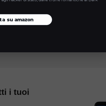
her
Mozilla Firefox
Internal Sticky Browser
ta su
amazon
Safari
Internal Sticky Browser
ti i tuoi