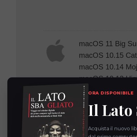
macOS 11 Big Su
macOS 10.15 Cat
macOS 10.14 Mo
macOS 10.13 High
macOS 10.12 Sie
ORA DISPONIBILE
Il Lato
Acquista il nuovo lib
dal primo computer a