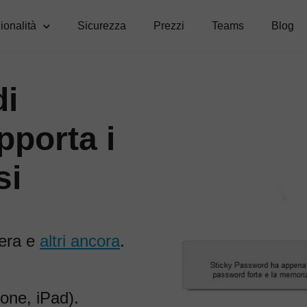
ionalità
Sicurezza
Prezzi
Teams
Blog
di
porta i
si
pera e
altri ancora
.
one, iPad).