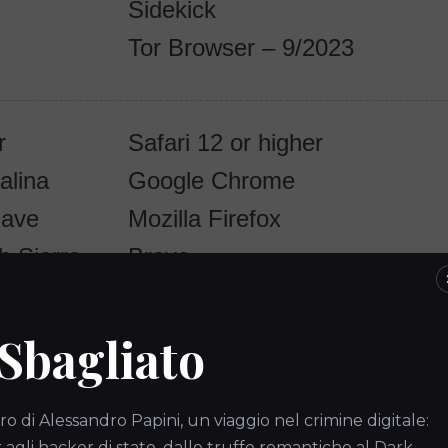
Sidekick
Tor Browser – 9/2023
r
Safari 12 or higher
alina
Google Chrome
jave
Mozilla Firefox
 Sierra
Brave
rra
Avast Secure Browser
Sidekick
 Sbagliato
Tor Browser – 9/2023
ro di Alessandro Papini, un viaggio nel crimine digitale:
gli hacker di stato, dalle truffe romantiche al Dark