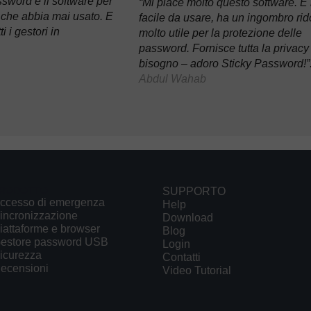
sword è il software per
“Mi piace molto questo software. È
 che abbia mai usato. E
facile da usare, ha un ingombro rid
i i gestori in
molto utile per la protezione delle
password. Fornisce tutta la privacy 
bisogno – adoro Sticky Password!”
Abdul Wahab
RODOTTO
SUPPORTO
ccesso di emergenza
Help
incronizzazione
Download
iattaforme e browser
Blog
estore password USB
Login
icurezza
Contatti
ecensioni
Video Tutorial