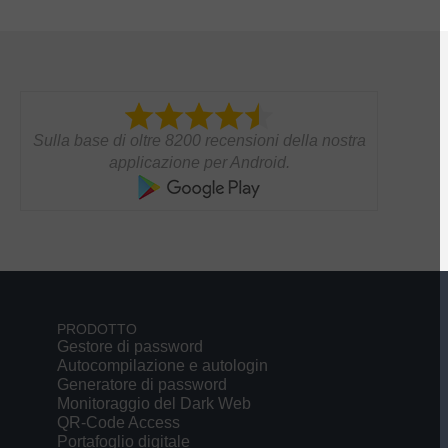
Sulla base di oltre 8200 recensioni della nostra
applicazione per Android.
PRODOTTO
Gestore di password
Autocompilazione e autologin
Generatore di password
Monitoraggio del Dark Web
QR-Code Access
Portafoglio digitale