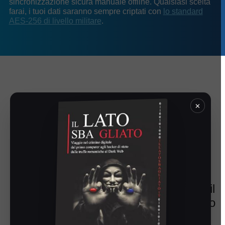
sincronizzazione sicura manuale offline. Qualsiasi scelta
farai, i tuoi dati saranno sempre criptati con
lo standard
AES-256 di livello militare
.
Il backup sicuro in cloud…
×
solo se lo vorrai!
Se lo vorrai, potrai backuppare il
database
criptato
delle tue password
sui nostri server sicuri. Fai un salto
indietro nel tempo: esegui il backup e il
ripristino dei dati da più versioni del tuo
database.