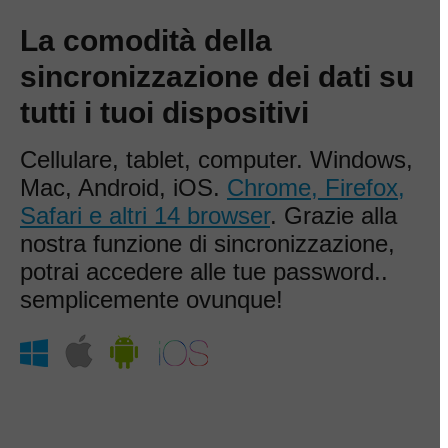
La comodità della
sincronizzazione dei dati su
tutti i tuoi dispositivi
Cellulare, tablet, computer. Windows,
Mac, Android, iOS.
Chrome, Firefox,
Safari e altri 14 browser
. Grazie alla
nostra funzione di sincronizzazione,
potrai accedere alle tue password..
semplicemente ovunque!