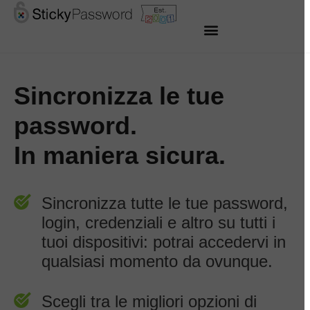
Sincronizza le tue
password.
In maniera sicura.
Sincronizza tutte le tue password,
login, credenziali e altro su tutti i
tuoi dispositivi: potrai accedervi in
qualsiasi momento da ovunque.
Scegli tra le migliori opzioni di