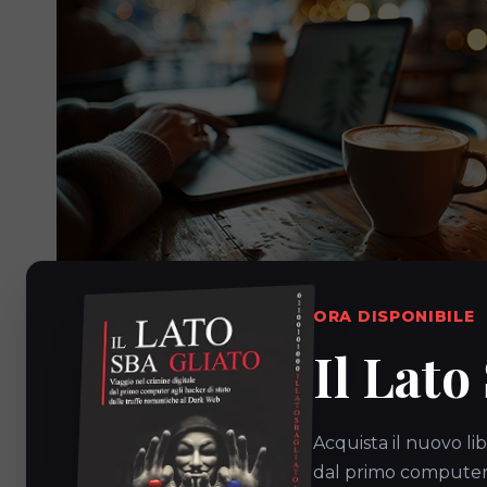
ORA DISPONIBILE
Il Lato
Controllo proattivo
Acquista il nuovo lib
dal primo computer a