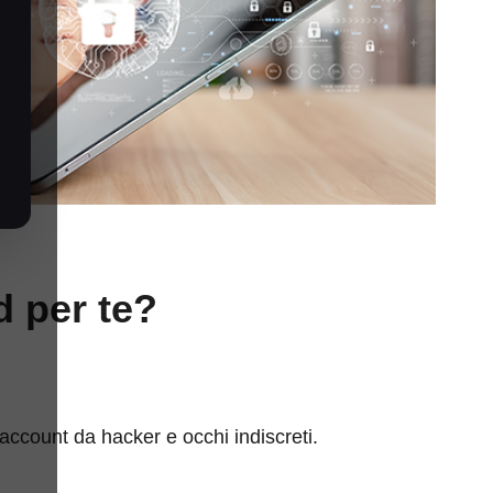
d per te?
account da hacker e occhi indiscreti.