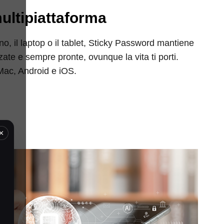
ultipiattaforma
no, il laptop o il tablet, Sticky Password mantiene
zate e sempre pronte, ovunque la vita ti porti.
Mac, Android e iOS.
×