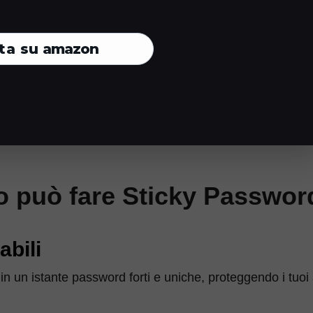
 informazioni sensibili.
o memorizzati i tuoi dati
ta su
amazon
o può fare Sticky Passwor
abili
in un istante password forti e uniche, proteggendo i tuoi 