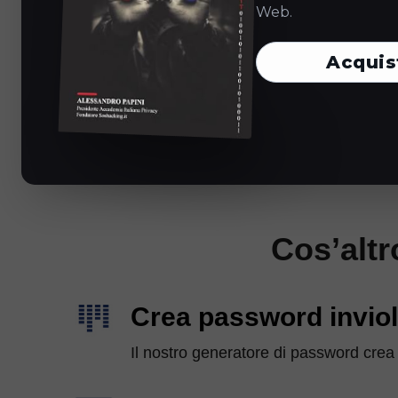
Ottieni il pieno controllo sulle tue password e sulle
Web.
Con Sticky Password, saprai esattamente dove son
e come vengono protetti.
Acquis
Cos’altr
Crea password inviol
Il nostro generatore di password crea 