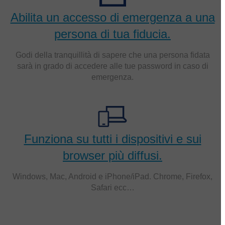
Abilita un accesso di emergenza a una
persona di tua fiducia.
Godi della tranquillità di sapere che una persona fidata
sarà in grado di accedere alle tue password in caso di
emergenza.
Funziona su tutti i dispositivi e sui
browser più diffusi.
Windows, Mac, Android e iPhone/iPad. Chrome, Firefox,
Safari ecc…