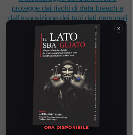
protegge dai rischi di data breach e
dall’esposizione dei tuoi dati personali
online.
×
Un livello di sicurezza aggiuntivo, grazie agli alert che ti
avvisano nel caso in cui le tue password siano esposte
nel Dark Web.
Sincronizza i tuoi dati, in forma
criptata, su tutti i tuoi dispositivi.
Potrai sincronizzare le tue password in molti modi:
sincronizzazione cloud & backup, Wi-Fi locale, offline
manuale ecc.. Ma potrai anche, semplicemente, non
ORA DISPONIBILE
sincronizzarle! A te la scelta, secondo le tue comodità!