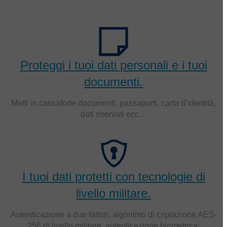
Proteggi i tuoi dati personali e i tuoi
documenti.
Metti in cassaforte documenti, passaporti, carta d’identità,
dati riservati ecc…
I tuoi dati protetti con tecnologie di
livello militare.
Autenticazione a due fattori, algoritmo di criptazione AES-
256 di livello militare, autenticazione biometrica: