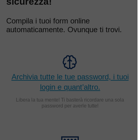
sicurezza!
Compila i tuoi form online
automaticamente. Ovunque ti trovi.
Archivia tutte le tue password, i tuoi
login e quant’altro.
Libera la tua mente! Ti basterà ricordare una sola
password per averle tutte!