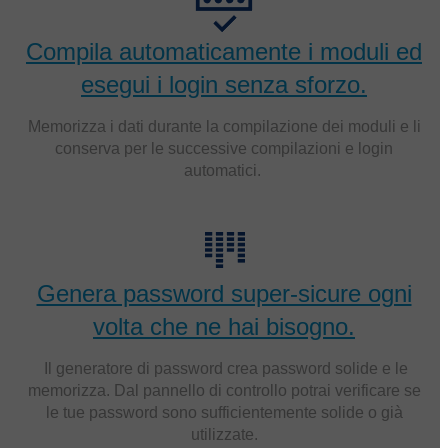
Compila automaticamente i moduli ed
esegui i login senza sforzo.
Memorizza i dati durante la compilazione dei moduli e li
conserva per le successive compilazioni e login
automatici.
Genera password super-sicure ogni
volta che ne hai bisogno.
Il generatore di password crea password solide e le
memorizza. Dal pannello di controllo potrai verificare se
le tue password sono sufficientemente solide o già
utilizzate.