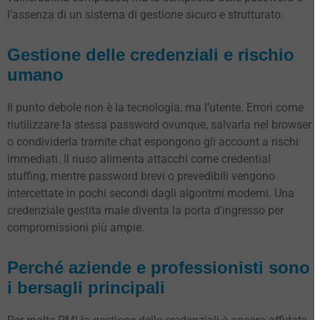
l’assenza di un sistema di gestione sicuro e strutturato.
Gestione delle credenziali e rischio
umano
Il punto debole non è la tecnologia, ma l’utente. Errori come
riutilizzare la stessa password ovunque, salvarla nel browser
o condividerla tramite chat espongono gli account a rischi
immediati. Il riuso alimenta attacchi come credential
stuffing, mentre password brevi o prevedibili vengono
intercettate in pochi secondi dagli algoritmi moderni. Una
credenziale gestita male diventa la porta d’ingresso per
compromissioni più ampie.
Perché aziende e professionisti sono
i bersagli principali