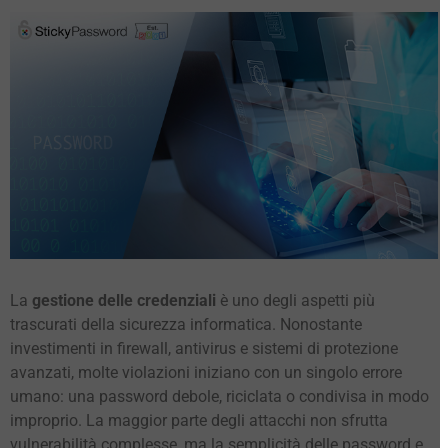
La
gestione delle credenziali
è uno degli aspetti più
trascurati della sicurezza informatica. Nonostante
investimenti in firewall, antivirus e sistemi di protezione
avanzati, molte violazioni iniziano con un singolo errore
umano: una password debole, riciclata o condivisa in modo
improprio. La maggior parte degli attacchi non sfrutta
vulnerabilità complesse, ma la semplicità delle password e