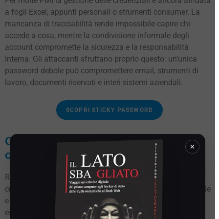
Per molte PMI la gestione delle credenziali è ancora affidata
a fogli Excel, appunti personali o strumenti consumer. La
mancanza di tracciabilità rende impossibile capire chi
accede a cosa, mentre la condivisione informale degli
account compromette la sicurezza e la responsabilità
interna. Gli attaccanti sfruttano proprio questo: un’unica
password debole può compromettere email, strumenti di
lavoro, documenti riservati e interi sistemi aziendali.
SCOPRI STICKY PASSWORD
Come strutturare una gestione
×
credenziali sicura
Ridurre il rischio richiede un approccio metodico. Le
credenziali devono essere uniche, generate in modo casuale
e archiviate in forma cifrata. L’autenticazione MFA deve
essere attivata ovunque sia possibile. Allo stesso tempo,